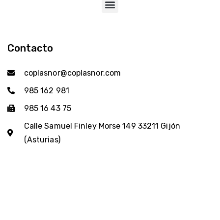
Contacto
coplasnor@coplasnor.com
985 162 981
985 16 43 75
Calle Samuel Finley Morse 149 33211 Gijón
(Asturias)